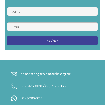
bemestar@froienfarain.org.br
(21) 3176-0120 / (21) 3176-0333
(21) 97115-1819