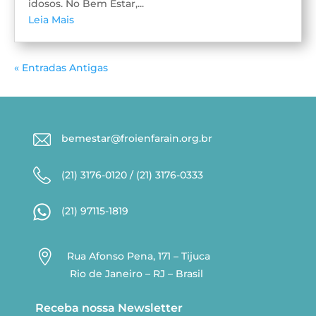
idosos. No Bem Estar,...
Leia Mais
« Entradas Antigas
bemestar@froienfarain.org.br
(21) 3176-0120 / (21) 3176-0333
(21) 97115-1819

Rua Afonso Pena, 171 – Tijuca
Rio de Janeiro – RJ – Brasil
Receba nossa Newsletter