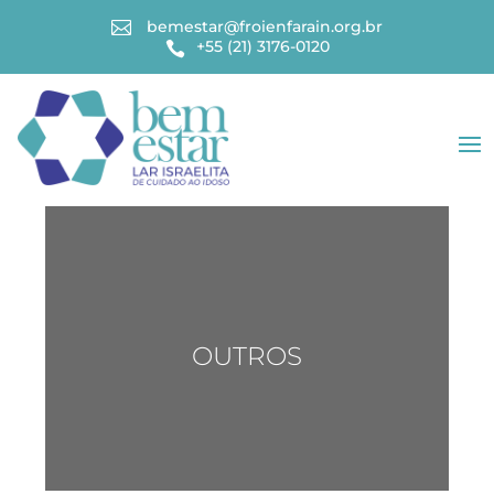
bemestar@froienfarain.org.br

+55 (21) 3176-0120

OUTROS