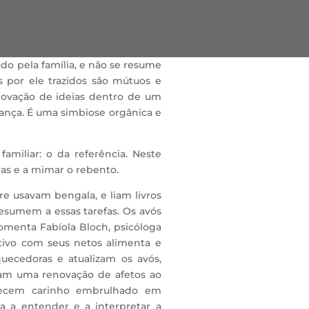
do pela família, e não se resume
s por ele trazidos são mútuos e
renovação de ideias dentro de um
ança. É uma simbiose orgânica e
miliar: o da referência. Neste
mas e a mimar o rebento.
e usavam bengala, e liam livros
resumem a essas tarefas. Os avós
 comenta Fabíola Bloch, psicóloga
etivo com seus netos alimenta e
iquecedoras e atualizam os avós,
iam uma renovação de afetos ao
erecem carinho embrulhado em
da a entender e a interpretar a