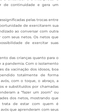
or de continuidade e gera um
ssignificadas pelas trocas entre
oportunidade de exercitarem sua
endizado ao conversar com outra
ir com seus netos. Os netos que
ssibilidade de exercitar suas
ento das crianças quanto para o
te a pandemia. Com o isolamento
tes da vacinação dos idosos, boa
spendido totalmente de forma
avós, com o toque, o abraço, a
dos e substituídos por chamadas
renderam a “fazer um zoom” ou
ades dos netos, mostrando que
e trata de estar com quem é
 de avós que aprenderam com seus