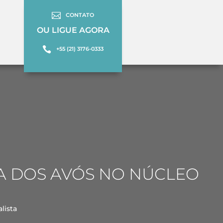

CONTATO
OU LIGUE AGORA

+55 (21) 3176-0333
A DOS AVÓS NO NÚCLEO
lista