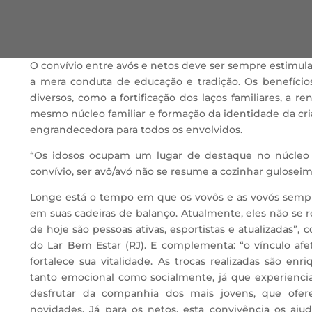
O convívio entre avós e netos deve ser sempre estimula
a mera conduta de educação e tradição. Os benefício
diversos, como a fortificação dos laços familiares, a 
mesmo núcleo familiar e formação da identidade da cri
engrandecedora para todos os envolvidos.
“Os idosos ocupam um lugar de destaque no núcleo fa
convívio, ser avô/avó não se resume a cozinhar gulosei
Longe está o tempo em que os vovôs e as vovós sempr
em suas cadeiras de balanço. Atualmente, eles não se 
de hoje são pessoas ativas, esportistas e atualizadas”,
do Lar Bem Estar (RJ). E complementa: “o vínculo af
fortalece sua vitalidade. As trocas realizadas são enr
tanto emocional como socialmente, já que experienc
desfrutar da companhia dos mais jovens, que of
novidades. Já para os netos, esta convivência os aju