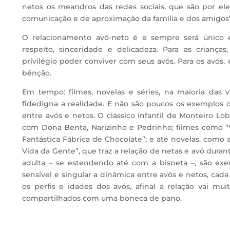
netos os meandros das redes sociais, que são por e
comunicação e de aproximação da família e dos amigos”
O relacionamento avó-neto é e sempre será único 
respeito, sinceridade e delicadeza. Para as criança
privilégio poder conviver com seus avós. Para os avós,
bênção.
Em tempo: filmes, novelas e séries, na maioria das 
fidedigna a realidade. E não são poucos os exemplos 
entre avós e netos. O clássico infantil de Monteiro Lob
com Dona Benta, Narizinho e Pedrinho; filmes como “
Fantástica Fábrica de Chocolate”; e até novelas, como 
Vida da Gente”, que traz a relação de netas e avó durant
adulta – se estendendo até com a bisneta –, são ex
sensível e singular a dinâmica entre avós e netos, cad
os perfis e idades dos avós, afinal a relação vai m
compartilhados com uma boneca de pano.