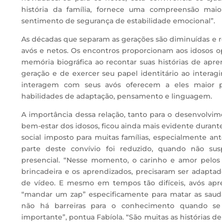
história da família, fornece uma compreensão mai
sentimento de segurança de estabilidade emocional”.
As décadas que separam as gerações são diminuídas e re
avós e netos. Os encontros proporcionam aos idosos 
memória biográfica ao recontar suas histórias de apr
geração e de exercer seu papel identitário ao interag
interagem com seus avós oferecem a eles maior po
habilidades de adaptação, pensamento e linguagem.
A importância dessa relação, tanto para o desenvolvim
bem-estar dos idosos, ficou ainda mais evidente duran
social imposto para muitas famílias, especialmente an
parte deste convívio foi reduzido, quando não su
presencial. “Nesse momento, o carinho e amor pelos 
brincadeira e os aprendizados, precisaram ser adapta
de vídeo. E mesmo em tempos tão difíceis, avós ap
“mandar um zap” especificamente para matar as saud
não há barreiras para o conhecimento quando s
importante”, pontua Fabíola. “São muitas as histórias