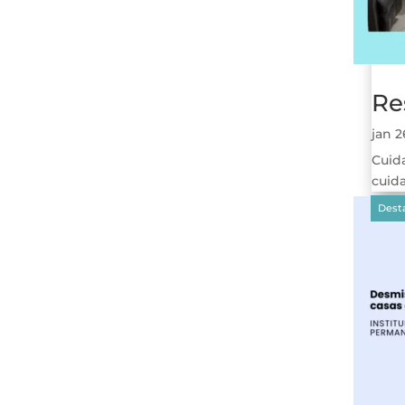
Re
jan 
Cuid
cuida
Arti
Dest