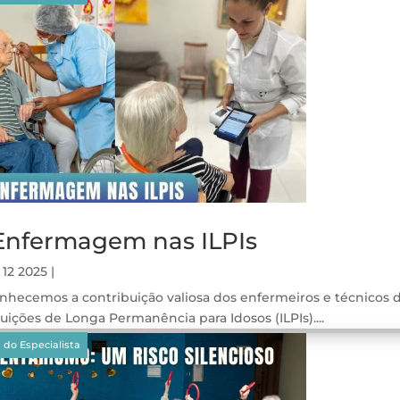
Enfermagem nas ILPIs
 12 2025
|
nhecemos a contribuição valiosa dos enfermeiros e técnicos
tuições de Longa Permanência para Idosos (ILPIs)....
gos
aque
 do Especialista