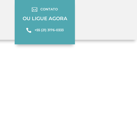

CONTATO
OU LIGUE AGORA

+55 (21) 3176-0333