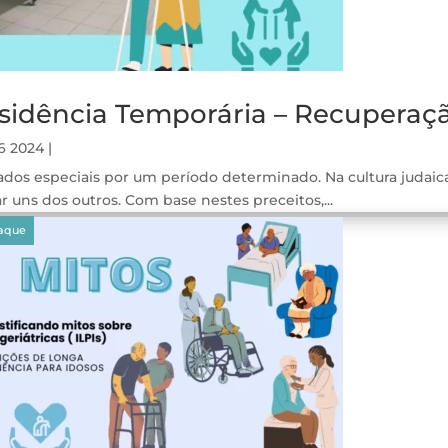
sidência Temporária – Recuperaçã
26 2024
|
ados especiais por um período determinado. Na cultura jud
r uns dos outros. Com base nestes preceitos,...
gos
aque