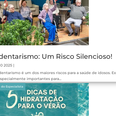
dentarismo: Um Risco Silencioso!
10 2025
|
entarismo é um dos maiores riscos para a saúde de idosos. Exe
especialmente importantes para...
gos
aque
 do Especialista