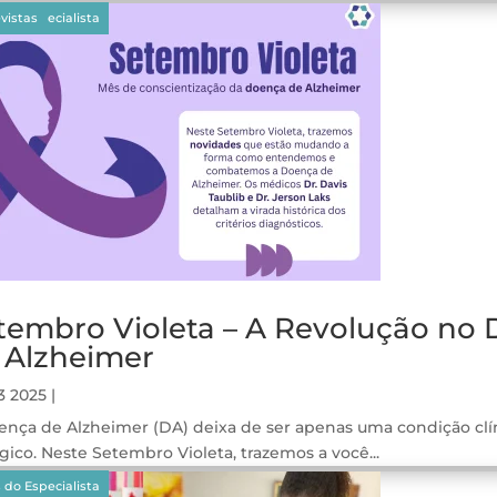
gos
citação
 do Especialista
vistas
tembro Violeta – A Revolução no 
 Alzheimer
3 2025
|
ença de Alzheimer (DA) deixa de ser apenas uma condição clín
gico. Neste Setembro Violeta, trazemos a você...
gos
aque
 do Especialista