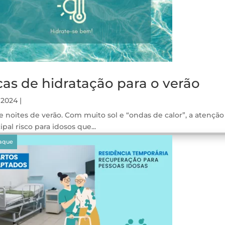
cas de hidratação para o verão
 2024
|
e noites de verão. Com muito sol e “ondas de calor”, a atençã
ipal risco para idosos que...
gos
aque