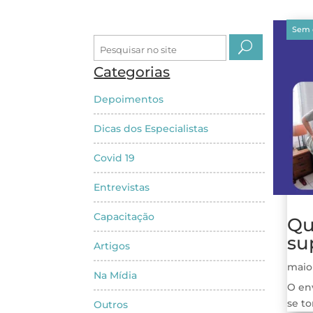
Arti
Dest
Dicas
Sem 
Pesquisar
por:
Categorias
Depoimentos
Dicas dos Especialistas
Covid 19
Entrevistas
Capacitação
Qu
su
Artigos
maio
Na Mídia
O en
se to
Outros