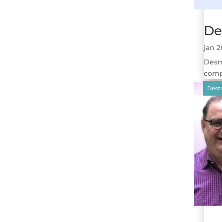
De
jan 
Desm
comp
Arti
Dest