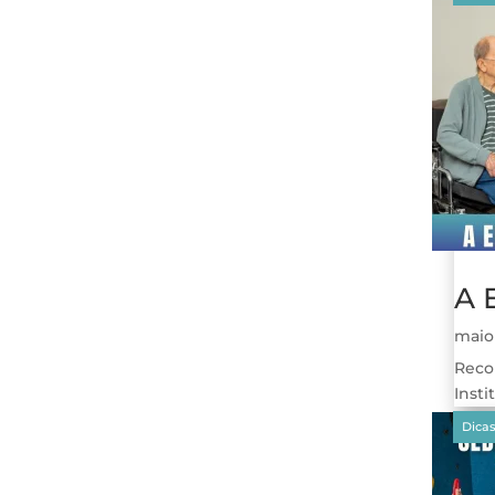
A 
maio
Reco
Insti
Arti
Dest
Dicas