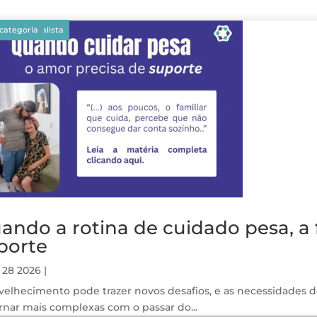
gos
aque
 do Especialista
categoria
ando a rotina de cuidado pesa, a 
porte
 28 2026
|
velhecimento pode trazer novos desafios, e as necessidades
rnar mais complexas com o passar do...