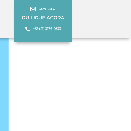

CONTATO
OU LIGUE AGORA

+55 (21) 3176-0333