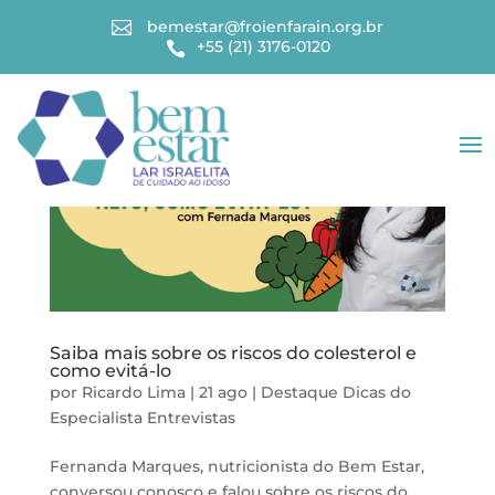
bemestar@froienfarain.org.br

+55 (21) 3176-0120

Saiba mais sobre os riscos do colesterol e
como evitá-lo
por
Ricardo Lima
|
21 ago
|
Destaque
Dicas do
Especialista
Entrevistas
Fernanda Marques, nutricionista do Bem Estar,
conversou conosco e falou sobre os riscos do