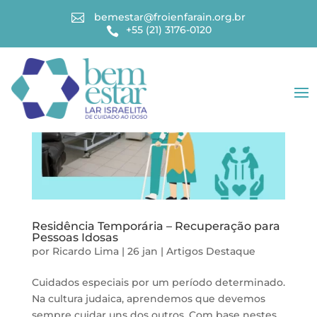
bemestar@froienfarain.org.br

+55 (21) 3176-0120

Residência Temporária – Recuperação para
Pessoas Idosas
por
Ricardo Lima
|
26 jan
|
Artigos
Destaque
Cuidados especiais por um período determinado.
Na cultura judaica, aprendemos que devemos
sempre cuidar uns dos outros. Com base nestes